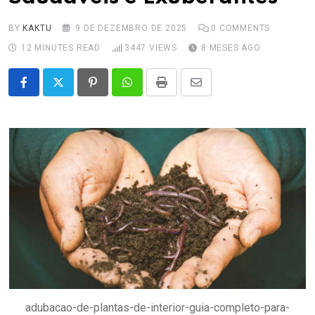
BY
KAKTU
9 DE DEZEMBRO DE 2025
0
COMMENTS
12 MINUTES READ
3447
VIEWS
8 MESES AGO
Pinterest
Whatsapp
Print
Share
via
Email
adubacao-de-plantas-de-interior-guia-completo-para-