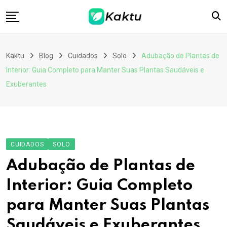
Skip
to
content
Home
Kaktu
Blog
Cuidados
Solo
Adubação de Plantas de
Contato
Interior: Guia Completo para Manter Suas Plantas Saudáveis e
Download App
Exuberantes
CUIDADOS
SOLO
Adubação de Plantas de
Interior: Guia Completo
para Manter Suas Plantas
Saudáveis e Exuberantes