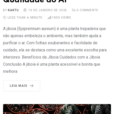
Qualidade do Ar
BY
KAKTU
10 DE JANEIRO DE 2026
0
COMMENTS
LESS THAN A MINUTE
1805
VIEWS
A jiboia (Epipremnum aureum) é uma planta trepadeira que
não apenas embeleza o ambiente, mas também ajuda a
purificar o ar. Com folhas exuberantes e facilidade de
cuidado, ela se destaca como uma excelente escolha para
interiores. Benefícios da Jiboia Cuidados com a Jiboia
Conclusão A jiboia é uma planta acessível e bonita que
melhora
LEIA MAIS