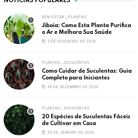
NOTÍCIAS POPULARES
,
BEM-ESTAR
PLANTAS
Jiboia: Como Esta Planta Purifica
o Ar e Melhora Sua Saúde
2 DE FEVEREIRO DE 2026
,
PLANTAS
SUCULENTAS
Como Cuidar de Suculentas: Guia
Completo para Iniciantes
30 DE DEZEMBRO DE 2025
,
PLANTAS
SUCULENTAS
20 Espécies de Suculentas Fáceis
de Cultivar em Casa
20 DE JANEIRO DE 2026