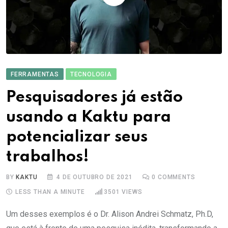
FERRAMENTAS
TECNOLOGIA
Pesquisadores já estão
usando a Kaktu para
potencializar seus
trabalhos!
BY
KAKTU
4 DE OUTUBRO DE 2021
0
COMMENTS
LESS THAN A MINUTE
3501
VIEWS
Um desses exemplos é o Dr. Alison Andrei Schmatz, Ph.D,