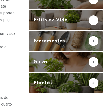
 até
uportes.
espaço,
Estilo de Vida
3
 um visual
Ferramentas
1
mo a
Guias
1
Plantas
4
as de
 quarto