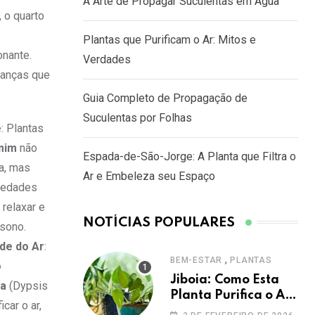
A Arte de Propagar Suculentas em Água
 o quarto
Plantas que Purificam o Ar: Mitos e
onante.
Verdades
danças que
Guia Completo de Propagação de
Suculentas por Folhas
e
: Plantas
mim
não
Espada-de-São-Jorge: A Planta que Filtra o
a, mas
Ar e Embeleza seu Espaço
iedades
relaxar e
NOTÍCIAS POPULARES
 sono.
de do Ar
:
,
BEM-ESTAR
PLANTAS
o
Jiboia: Como Esta
ca
(Dypsis
Planta Purifica o Ar
car o ar,
e Melhora Sua