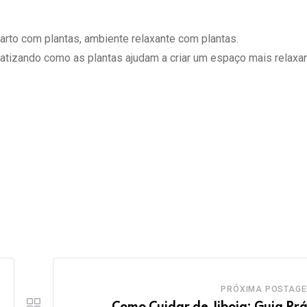
uarto com plantas, ambiente relaxante com plantas.
fatizando como as plantas ajudam a criar um espaço mais relaxa
PRÓXIMA POSTAG
Como Cuidar de Jiboia: Guia Prá