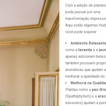
Com a adição de plantas,
pode passar por uma
transformação impressi
Aqui estão algumas mu
você pode esperar:
Ambiente Relaxant
como a
lavanda
e a
jas
apenas adicionam belez
também possuem propr
aromáticas que ajudam a 
melhorar a qualidade do
Melhoria na Qualida
Plantas como a
paz-líri
(Spathiphyllum) e a
are
lutescens) ajudam a purifi