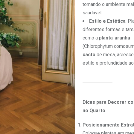
tornando o ambiente ma
saudável.
Estilo e Estética
: Pl
diferentes formas e tam
como a
planta-aranha
(Chlorophytum comosum
cacto
de mesa, acresc
estilo e profundidade ao
Dicas para Decorar co
no Quarto
Posicionamento Estra
Coloque plantas em me