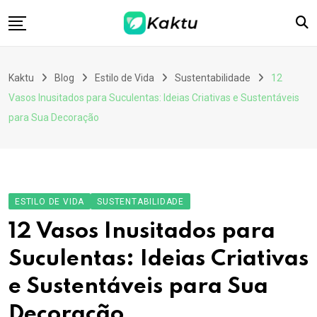
Skip
to
content
Home
Kaktu
Blog
Estilo de Vida
Sustentabilidade
12
Contato
Vasos Inusitados para Suculentas: Ideias Criativas e Sustentáveis
Download App
para Sua Decoração
ESTILO DE VIDA
SUSTENTABILIDADE
12 Vasos Inusitados para
Suculentas: Ideias Criativas
e Sustentáveis para Sua
Decoração