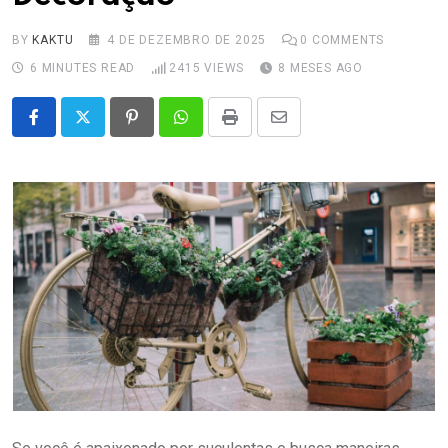
BY
KAKTU
4 DE DEZEMBRO DE 2025
0
COMMENTS
6 MINUTES READ
2415
VIEWS
8 MESES AGO
Pinterest
Whatsapp
Print
Share
via
Email