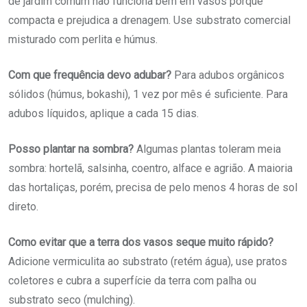
de jardim comum não funciona bem em vasos porque
compacta e prejudica a drenagem. Use substrato comercial
misturado com perlita e húmus.
Com que frequência devo adubar?
Para adubos orgânicos
sólidos (húmus, bokashi), 1 vez por mês é suficiente. Para
adubos líquidos, aplique a cada 15 dias.
Posso plantar na sombra?
Algumas plantas toleram meia
sombra: hortelã, salsinha, coentro, alface e agrião. A maioria
das hortaliças, porém, precisa de pelo menos 4 horas de sol
direto.
Como evitar que a terra dos vasos seque muito rápido?
Adicione vermiculita ao substrato (retém água), use pratos
coletores e cubra a superfície da terra com palha ou
substrato seco (mulching).