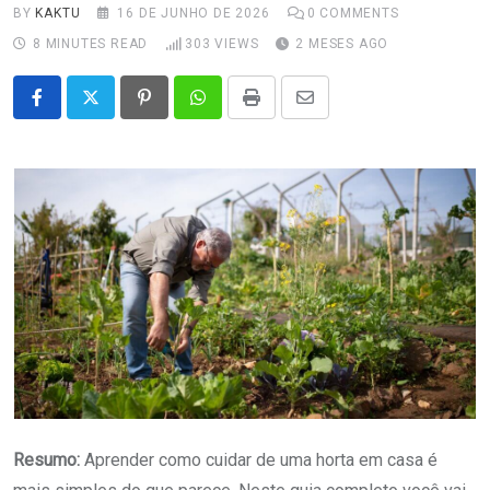
BY
KAKTU
16 DE JUNHO DE 2026
0
COMMENTS
8 MINUTES READ
303
VIEWS
2 MESES AGO
Pinterest
Whatsapp
Print
Share
via
Email
Resumo:
Aprender como cuidar de uma horta em casa é