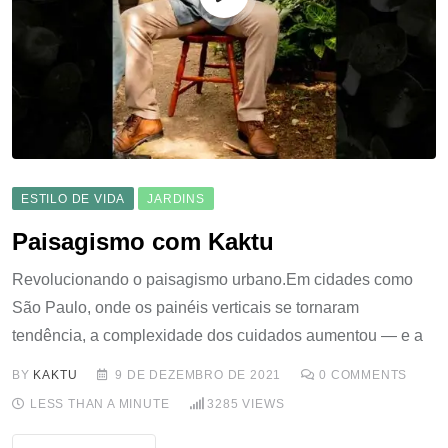
ESTILO DE VIDA
JARDINS
Paisagismo com Kaktu
Revolucionando o paisagismo urbano.Em cidades como
São Paulo, onde os painéis verticais se tornaram
tendência, a complexidade dos cuidados aumentou — e a
BY
KAKTU
9 DE DEZEMBRO DE 2021
0
COMMENTS
LESS THAN A MINUTE
3285
VIEWS