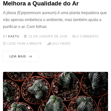
Melhora a Qualidade do Ar
A jiboia (Epipremnum aureum) é uma planta trepadeira que
não apenas embeleza o ambiente, mas também ajuda a
purificar o ar. Com folhas
BY
KAKTU
10 DE JANEIRO DE 2026
0
COMMENTS
LESS THAN A MINUTE
1812
VIEWS
LEIA MAIS