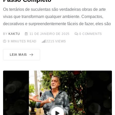
Os terrários de suculentas são verdadeiras obras de arte
vivas que transformam qualquer ambiente. Compactos,
decorativos e surpreendentemente fáceis de fazer, eles são
BY
KAKTU
11 DE JANEIRO DE 2025
0
COMMENTS
9 MINUTES READ
2215
VIEWS
LEIA MAIS