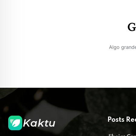
G
Algo grande
Posts Re