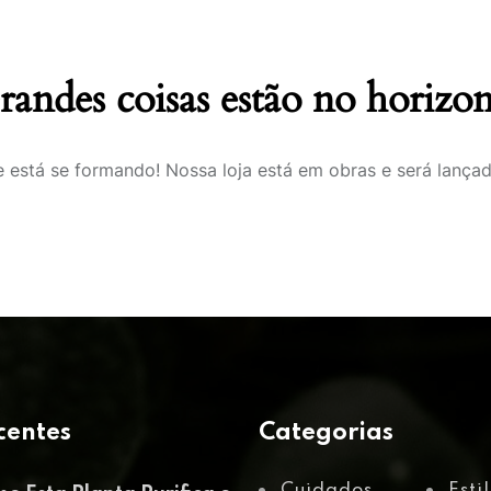
randes coisas estão no horizon
 está se formando! Nossa loja está em obras e será lança
centes
Categorias
Cuidados
Esti