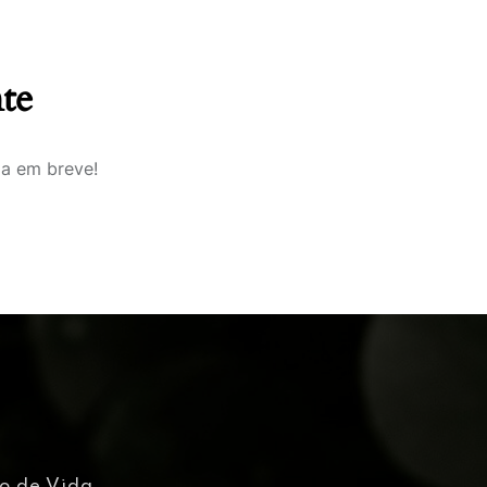
te
da em breve!
lo de Vida