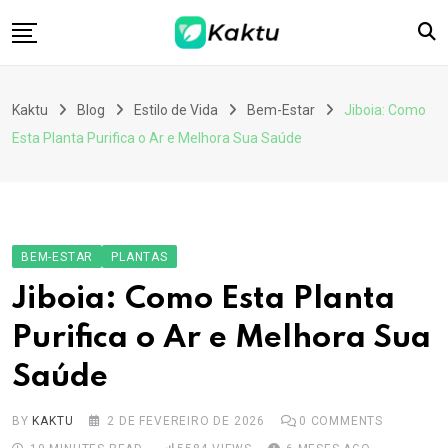
Skip
to
content
Home
Kaktu
Blog
Estilo de Vida
Bem-Estar
Jiboia: Como
Contato
Esta Planta Purifica o Ar e Melhora Sua Saúde
Download App
BEM-ESTAR
PLANTAS
Jiboia: Como Esta Planta
Purifica o Ar e Melhora Sua
Saúde
BY
KAKTU
2 DE FEVEREIRO DE 2026
0
COMMENTS