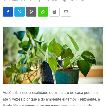
10 MINUTES READ
5584
VIEWS
6 MESES AGO
Pinterest
Whatsapp
Print
Share
via
Email
Você sabia que a qualidade do ar dentro de casa pode ser
até 5 vezes pior que a do ambiente externo? Felizmente, a
jiboia
(
Epipremnum aureum
) surge como uma solução